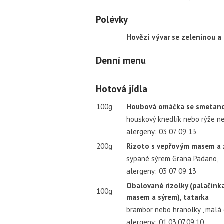
Polévky
Hovězí vývar se zeleninou a
Denní menu
Hotová jídla
100g
Houbová omáčka se smetano
houskový knedlík nebo rýže n
alergeny: 03 07 09 13
200g
Rizoto s vepřovým masem a 
sypané sýrem Grana Padano,
alergeny: 03 07 09 13
Obalované rizolky (palačinka
100g
masem a sýrem), tatarka
brambor nebo hranolky , malá
alergeny: 01,03,07,09,10