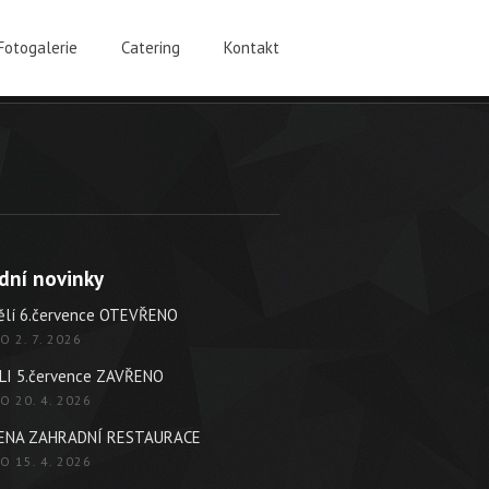
Fotogalerie
Catering
Kontakt
dní novinky
ělí 6.července OTEVŘENO
O 2. 7. 2026
LI 5.července ZAVŘENO
O 20. 4. 2026
ENA ZAHRADNÍ RESTAURACE
O 15. 4. 2026