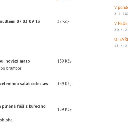
V pond
2. 7. 2
 nudlemi 07 03 09 13
37 Kč,-
V NEDE
20. 4. 
OTEVŘ
15. 4. 
u, hovězí maso
159 Kč,-
ebo brambor
zeleninou salát coleslaw
159 Kč,-
 plněná fáší z kuřecího
159 Kč,-
 obloha