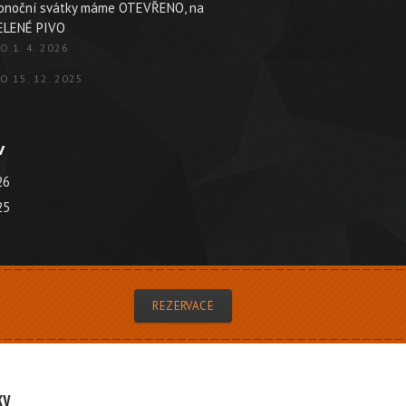
konoční svátky máme OTEVŘENO, na
ELENÉ PIVO
O 1. 4. 2026
O 15. 12. 2025
v
26
25
REZERVACE
ky