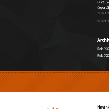
O Veli
čepu Z
VLOŽEN
VLOŽEN
Archi
Rok 20
Rok 20
Novin
6
vytisknout