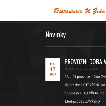
Novinky
PROVOZNÍ DOBA 
PRO
17
VLOŽENO 17. 12. 2024
2024
24. a 25 prosince máme Z
26. prosince OTEVŘENO od 
31.prosince OTEVŘENO do 
1.ledna 2025 ZAVŘENO