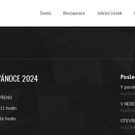
Domů
Restaurace
Jídelní lístek
VÁNOCE 2024
Posle
V pond
VLOŽEN
AVŘENO
V NEDE
11 hodin
VLOŽEN
16 hodin
OTEVŘ
VLOŽEN