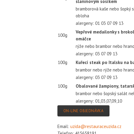
slaninovým sosíkem
bramborová kaše nebo šopký s
obloha
alergeny: 01 03 07 09 13
Vepřové medailonky s brokol
100g
omáčce
rýže nebo brambor nebo hrano
alergeny: 03 07 09 13
100g
Kuřecí steak po Italsku na b
brambor nebo rýže nebo hrano
alergeny: 03 07 09 13
100g
Obalované žampiony, tatar
brambor nebo šopský salát ne
alergeny: 01,03,07,09,10
ON-LINE OBJEDNÁVKA
Email:
uzida@restauraceuzida.cz
Telefon: 415658191