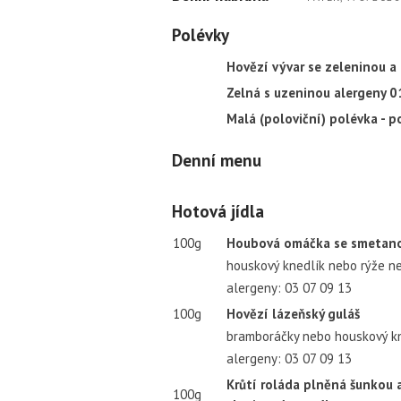
Polévky
Hovězí vývar se zeleninou a
Zelná s uzeninou alergeny 0
Malá (poloviční) polévka - p
Denní menu
Hotová jídla
100g
Houbová omáčka se smetano
houskový knedlík nebo rýže n
alergeny: 03 07 09 13
100g
Hovězí lázeňský guláš
bramboráčky nebo houskový kn
alergeny: 03 07 09 13
Krůtí roláda plněná šunkou 
100g