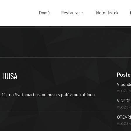
Domů
Restaurace
Jídelní lístek
 HUSA
Posle
V pond
VLOŽEN
1.11. na Svatomartinskou husu s polévkou kaldoun
V NEDE
VLOŽEN
OTEVŘ
VLOŽEN