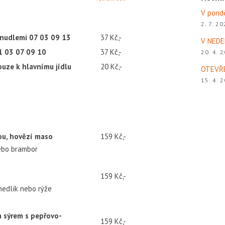
V pond
2. 7. 2
 nudlemi 07 03 09 13
37 Kč,-
V NEDE
1 03 07 09 10
37 Kč,-
20. 4. 
ouze k hlavnímu jídlu
20 Kč,-
OTEVŘ
15. 4. 
u, hovězí maso
159 Kč,-
ebo brambor
159 Kč,-
edlík nebo rýže
a sýrem s pepřovo-
159 Kč,-