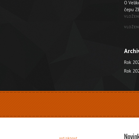
O Veli
čepu Z
VLOŽEN
VLOŽEN
Archi
Rok 20
Rok 20
Novin
6
vytisknout