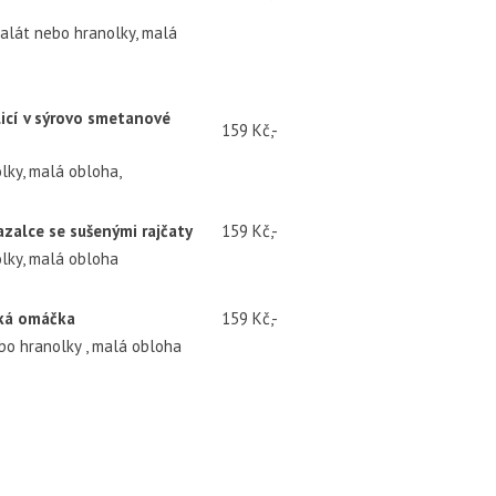
alát nebo hranolky, malá
icí v sýrovo smetanové
159 Kč,-
lky, malá obloha,
azalce se sušenými rajčaty
159 Kč,-
lky, malá obloha
ská omáčka
159 Kč,-
bo hranolky , malá obloha