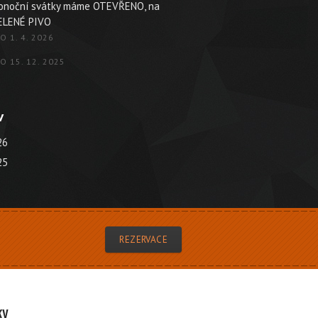
konoční svátky máme OTEVŘENO, na
ELENÉ PIVO
O 1. 4. 2026
O 15. 12. 2025
v
26
25
REZERVACE
ky