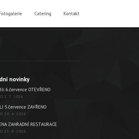
Fotogalerie
Catering
Kontakt
dní novinky
ělí 6.července OTEVŘENO
O 2. 7. 2026
LI 5.července ZAVŘENO
O 20. 4. 2026
ENA ZAHRADNÍ RESTAURACE
O 15. 4. 2026