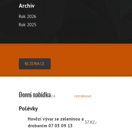
Archiv
Rok 2026
Rok 2025
REZERVACE
Denní nabídka
ČTVRTEK, 6. 8. 2026
vytisknout
Polévky
Hovězí vývar se zeleninou a
37 Kč,-
drobením 07 03 09 13