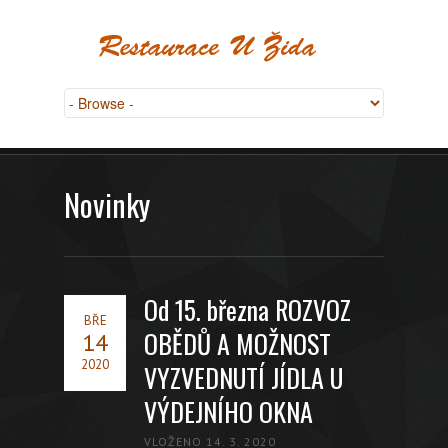
Novinky
Od 15. března ROZVOZ
BŘE
OBĚDŮ A MOŽNOST
14
2020
VYZVEDNUTÍ JÍDLA U
VÝDEJNÍHO OKNA
VLOŽENO 14. 3. 2020