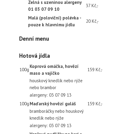
Zelná s uzeninou alergeny
37 Kč,-
01 03 07 09 10
Malá (poloviční) polévka -
20 Kč,-
pouze k hlavnímu jídlu
Denní menu
Hotová jídla
Koprová omáčka, hovězí
100g
159 Kč,-
maso a vajíčko
houskový knedlík nebo rýže
nebo brambor
alergeny: 03 07 09 13
100g
Maďarský hovězí guláš
159 Kč,-
bramboráčky nebo houskový
knedlík nebo rýže
alergeny: 03 07 09 13