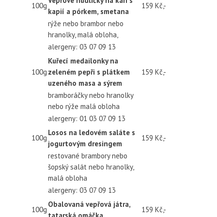
Vepřové nudličky na kari s
100g
159 Kč,-
kapií a pórkem, smetana
rýže nebo brambor nebo
hranolky, malá obloha,
alergeny: 03 07 09 13
Kuřecí medailonky na
100g
zeleném pepři s plátkem
159 Kč,-
uzeného masa a sýrem
bramboráčky nebo hranolky
nebo rýže malá obloha
alergeny: 01 03 07 09 13
Losos na ledovém saláte s
100g
159 Kč,-
jogurtovým dresingem
restované brambory nebo
šopský salát nebo hranolky,
malá obloha
alergeny: 03 07 09 13
Obalovaná vepřová játra,
100g
159 Kč,-
tatarská omáčka